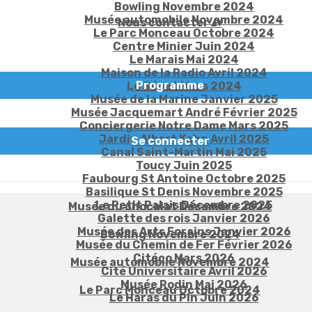
Bowling Novembre 2024
Musée automobile Novembre 2024
Nous contacter
▴
▾
Le Parc Monceau Octobre 2024
Centre Minier Juin 2024
Le Marais Mai 2024
Maison de la Radio Avril 2024
Programme
Le Sénat Mars 2024
Musée de la Marine Janvier 2025
Musée Jacquemart André Février 2025
Conciergerie Notre Dame Mars 2025
Jardin Albert Kahn Avril 2025
Se connecter
Canal Saint-Martin Mai 2025
Toucy Juin 2025
Faubourg St Antoine Octobre 2025
Basilique St Denis Novembre 2025
Le Petit Palais Décembre 2025
Musée du chocolat Décembre 2024
Galette des rois Janvier 2026
Musée des Arts Forains Janvier 2026
Bowling Novembre 2024
Musée du Chemin de Fer Février 2026
Citéco Mars 2026
Musée automobile Novembre 2024
Cité Universitaire Avril 2026
Musée Rodin Mai 2026
Le Parc Monceau Octobre 2024
Le Haras du Pin Juin 2026