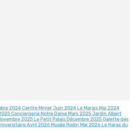
obre 2024
Centre Minier Juin 2024
Le Marais Mai 2024
 2025
Conciergerie Notre Dame Mars 2025
Jardin Albert
 Novembre 2025
Le Petit Palais Décembre 2025
Galette des
Universitaire Avril 2026
Musée Rodin Mai 2026
Le Haras du