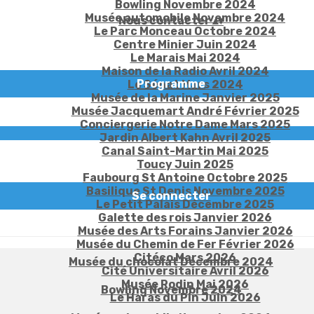
Bowling Novembre 2024
Musée automobile Novembre 2024
Nous contacter
▴
▾
Le Parc Monceau Octobre 2024
Centre Minier Juin 2024
Le Marais Mai 2024
Maison de la Radio Avril 2024
Programme
Le Sénat Mars 2024
Musée de la Marine Janvier 2025
Musée Jacquemart André Février 2025
Conciergerie Notre Dame Mars 2025
Jardin Albert Kahn Avril 2025
Canal Saint-Martin Mai 2025
Toucy Juin 2025
Faubourg St Antoine Octobre 2025
Basilique St Denis Novembre 2025
Se connecter
Le Petit Palais Décembre 2025
Galette des rois Janvier 2026
Musée des Arts Forains Janvier 2026
Musée du Chemin de Fer Février 2026
Citéco Mars 2026
Musée du chocolat Décembre 2024
Cité Universitaire Avril 2026
Musée Rodin Mai 2026
Bowling Novembre 2024
Le Haras du Pin Juin 2026